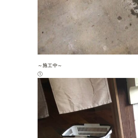
～施工中～
①